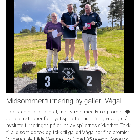
Midsommerturnering by galleri Vågal
God stemning, god mat, men været med lyn og torden 🌩️
satte en stopper for trygt spill etter hull 16 og vi valgte å
avslutte turneringen på grunn av spillernes sikkerhet. Takk
til alle som deltok og takk til galleri Vågal for fine premier.
Vinneren ble Hilde Vestmo-Hoff med 35 poeng. Gavekort