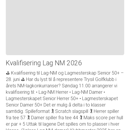
Kvalifisering Lag NM 2026
⛳ Kvalifisering til Lag-NM og Lagmesterskap Senior 50+ –
28. juni ⛳ Har du lyst til å representere Trysil Golfklubb i
årets NM-lagkonkurranser? Søndag 11.00 arrangerer vi
kvalifisering til: • Lag-NM Herrer • Lag-NM Damer •
Lagmesterskapet Senior Herrer 50+ • Lagmesterskapet
Senior Damer 50+ Det er mulig å delta i to klasser
samtidig. Spilleformat 🏌️ Scratch slagspill 🏌️ Herrer spiller
fra tee 57 🏌️ Damer spiller fra tee 44 🏌️ Maks score per hull
er par + 5 Uttak til lagene Det spilles om to plasser i hver