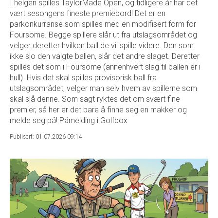
I helgen spilles TaylorMade Open, og tidligere år har det
vært sesongens fineste premiebord! Det er en
parkonkurranse som spilles med en modifisert form for
Foursome. Begge spillere slår ut fra utslagsområdet og
velger deretter hvilken ball de vil spille videre. Den som
ikke slo den valgte ballen, slår det andre slaget. Deretter
spilles det som i Foursome (annenhvert slag til ballen er i
hull). Hvis det skal spilles provisorisk ball fra
utslagsområdet, velger man selv hvem av spillerne som
skal slå denne. Som sagt ryktes det om svært fine
premier, så her er det bare å finne seg en makker og
melde seg på! Påmelding i Golfbox
Publisert: 01.07.2026 09:14