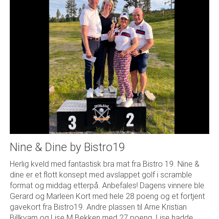
Nine & Dine by Bistro19
Herlig kveld med fantastisk bra mat fra Bistro 19. Nine &
dine er et flott konsept med avslappet golf i scramble
format og middag etterpå. Anbefales! Dagens vinnere ble
Gerard og Marleen Kort med hele 28 poeng og et fortjent
gavekort fra Bistro19. Andre plassen til Arne Kristian
Billkvam og Lise M Bekken med 27 poeng. Lise hadde