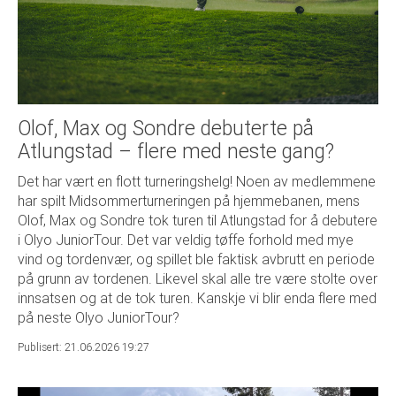
Olof, Max og Sondre debuterte på
Atlungstad – flere med neste gang?
Det har vært en flott turneringshelg! Noen av medlemmene
har spilt Midsommerturneringen på hjemmebanen, mens
Olof, Max og Sondre tok turen til Atlungstad for å debutere
i Olyo JuniorTour. Det var veldig tøffe forhold med mye
vind og tordenvær, og spillet ble faktisk avbrutt en periode
på grunn av tordenen. Likevel skal alle tre være stolte over
innsatsen og at de tok turen. Kanskje vi blir enda flere med
på neste Olyo JuniorTour?
Publisert: 21.06.2026 19:27