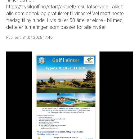
https://trysilgolf.no/start/aktuelt/resultatservice Takk til
alle som deltok og gratulerer til vinnere! Vel møtt neste
fredag til ny runde. Hvis du er 50 år eller eldre - bli med,
dette er turneringen som passer for alle nivåer.
Publisert: 31.07.2026 17:46