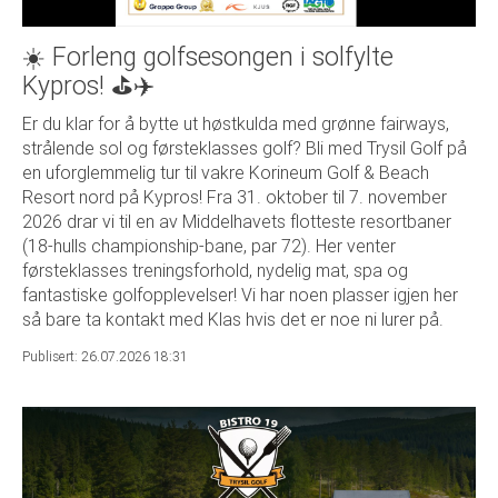
☀️ Forleng golfsesongen i solfylte
Kypros! ⛳️✈️
Er du klar for å bytte ut høstkulda med grønne fairways,
strålende sol og førsteklasses golf? Bli med Trysil Golf på
en uforglemmelig tur til vakre Korineum Golf & Beach
Resort nord på Kypros! Fra 31. oktober til 7. november
2026 drar vi til en av Middelhavets flotteste resortbaner
(18-hulls championship-bane, par 72). Her venter
førsteklasses treningsforhold, nydelig mat, spa og
fantastiske golfopplevelser! Vi har noen plasser igjen her
så bare ta kontakt med Klas hvis det er noe ni lurer på.
Publisert: 26.07.2026 18:31