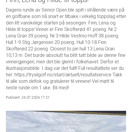
Dagens runde av Senior Open ble spilt i strålende være på
en golfbane som nå snart er tilbake i virkelig toppslag etter
den litt vanskelige starten på sesongen. Finn, Lena og
Hilde til topps! Vinner er Finn Skofterød 41 poeng. Nr.2
Lena Gran 39 poeng. Nr.3 Hilde Vestmo-Hoff 38 poeng.
Hull 1-9 Stig Jørgensen 20 poeng. Hull 10-18 Finn
Skofterød 22 poeng. Closest to pin hull 13 Lena Gran
10,13 m. Det burde absolutt ha blitt tatt bilde av denne fine
vinnergjengen, men det ble glemt i folkehavet. Derfor et
illustrasjonsbilde. I dag var det fullt! Full resultatliste ser du
her: https://trysilgolf.no/start/aktuelt/resultatservice Takk
til alle som deltok og gratulerer til vinnere! Vel møtt til
neste runde om 1 uke. Bli med!
Publisert: 24.07.2026 17:21