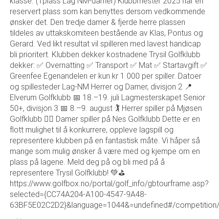
klasse. (1plass Lag NM-damer) Klubbmester 2025 har en
reservert plass som kan benyttes dersom vedkommende
ønsker det. Den tredje damer & fjerde herre plassen
tildeles av uttakskomiteen bestående av Klas, Pontus og
Gerard. Ved likt resultat vil spilleren med lavest handicap
bli prioritert. Klubben dekker kostnadene Trysil Golfklubb
dekker: ✅ Overnatting ✅ Transport ✅ Mat ✅ Startavgift ✅
Greenfee Egenandelen er kun kr 1 000 per spiller. Datoer
og spillesteder Lag-NM Herrer og Damer, divisjon 2 📍
Elverum Golfklubb 📅 18.–19. juli Lagmesterskapet Senior
50+, divisjon 3 📅 8.–9. august 🏌️ Herrer spiller på Mjøsen
Golfklubb 🏌️‍♀️ Damer spiller på Nes Golfklubb Dette er en
flott mulighet til å konkurrere, oppleve lagspill og
representere klubben på en fantastisk måte. Vi håper så
mange som mulig ønsker å være med og kjempe om en
plass på lagene. Meld deg på og bli med på å
representere Trysil Golfklubb! 💚⛳
https://www.golfbox.no/portal/golf_info/gbtourframe.asp?
selected={CC74A204-A100-4547-9A48-
63BF5E02C2D2}&language=1044&=undefined#/competition/