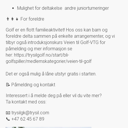
Mulighet for deltakelse andre juniorturneringer
👨‍👩‍👧 For foreldre
Golf er en flott familieaktivitet! Hos oss kan barn og
foreldre delta sammen på enkelte arrangementer, og vi
tilbyr også introduksjonskurs Veien til Golf-VTG for
påmelding og mer informasjon se
her: https://trysilgolf.no/start/bli-
golfspiller/medlemskategorier/veien-til-golf
Det er også mulig å låne utstyr gratis i starten.
📝 Påmelding og kontakt
Interessert i å melde deg på eller vil du vite mer?
Ta kontakt med oss:
📧 trysilgk@trysil.com
📞 +47 62 45 67 89