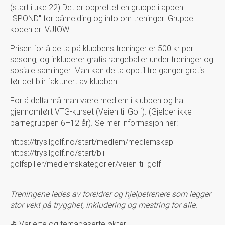
(start i uke 22) Det er opprettet en gruppe i appen
"SPOND" for påmelding og info om treninger. Gruppe
koden er: VJIOW
Prisen for å delta på klubbens treninger er 500 kr per
sesong, og inkluderer gratis rangeballer under treninger og
sosiale samlinger. Man kan delta opptil tre ganger gratis
før det blir fakturert av klubben.
For å delta må man være medlem i klubben og ha
gjennomført VTG-kurset (Veien til Golf). (Gjelder ikke
barnegruppen 6–12 år). Se mer informasjon her:
https://trysilgolf.no/start/medlem/medlemskap
https://trysilgolf.no/start/bli-
golfspiller/medlemskategorier/veien-til-golf
Treningene ledes av foreldrer og hjelpetrenere som legger
stor vekt på trygghet, inkludering og mestring for alle.
⛳ Varierte og temabaserte økter