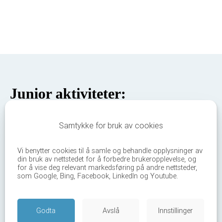
Junior aktiviteter:
Faste ukeaktiviteter:
Samtykke for bruk av cookies
Bli med på vår regel-quiz!
Mandag
Vi benytter cookies til å samle og behandle opplysninger av
din bruk av nettstedet for å forbedre brukeropplevelse, og
for å vise deg relevant markedsføring på andre nettsteder,
som Google, Bing, Facebook, LinkedIn og Youtube.
Godta
Avslå
Innstillinger