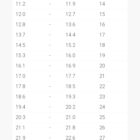
11.2
-
11.9
14
12.0
-
12.7
15
12.8
-
13.6
16
13.7
-
14.4
17
14.5
-
15.2
18
15.3
-
16.0
19
16.1
-
16.9
20
17.0
-
17.7
21
17.8
-
18.5
22
18.6
-
19.3
23
19.4
-
20.2
24
20.3
-
21.0
25
21.1
-
21.8
26
21.9
-
22.6
27