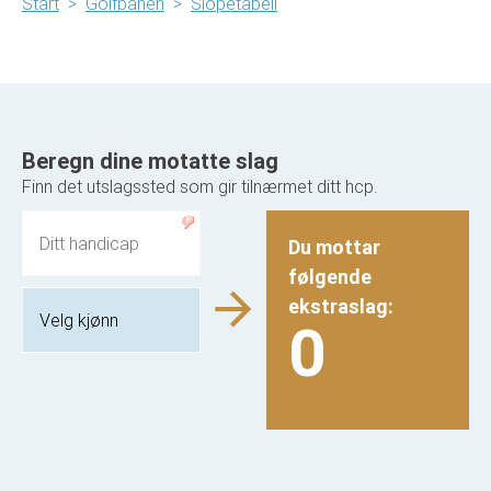
Start
>
Golfbanen
>
Slopetabell
Beregn dine motatte slag
Finn det utslagssted som gir tilnærmet ditt hcp.
Du mottar
følgende
ekstraslag:
0