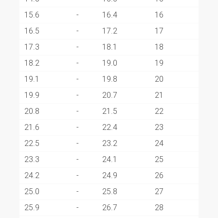
15.6
-
16.4
16
16.5
-
17.2
17
17.3
-
18.1
18
18.2
-
19.0
19
19.1
-
19.8
20
19.9
-
20.7
21
20.8
-
21.5
22
21.6
-
22.4
23
22.5
-
23.2
24
23.3
-
24.1
25
24.2
-
24.9
26
25.0
-
25.8
27
25.9
-
26.7
28