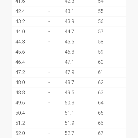
41.6
-
42.3
54
42.4
-
43.1
55
43.2
-
43.9
56
44.0
-
44.7
57
44.8
-
45.5
58
45.6
-
46.3
59
46.4
-
47.1
60
47.2
-
47.9
61
48.0
-
48.7
62
48.8
-
49.5
63
49.6
-
50.3
64
50.4
-
51.1
65
51.2
-
51.9
66
52.0
-
52.7
67