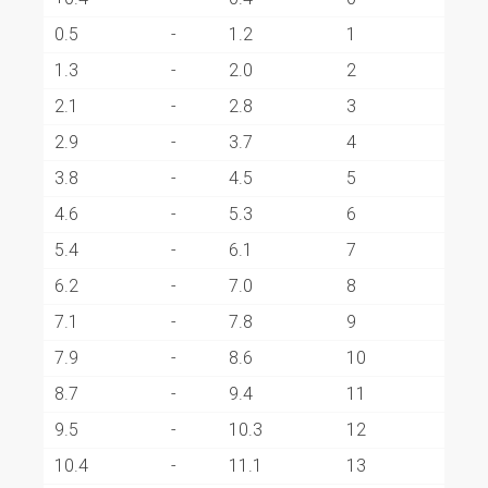
0.5
-
1.2
1
1.3
-
2.0
2
2.1
-
2.8
3
2.9
-
3.7
4
3.8
-
4.5
5
4.6
-
5.3
6
5.4
-
6.1
7
6.2
-
7.0
8
7.1
-
7.8
9
7.9
-
8.6
10
8.7
-
9.4
11
9.5
-
10.3
12
10.4
-
11.1
13