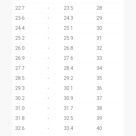
22.7
-
23.5
28
23.6
-
24.3
29
24.4
-
25.1
30
25.2
-
25.9
31
26.0
-
26.8
32
26.9
-
27.6
33
27.7
-
28.4
34
28.5
-
29.2
35
29.3
-
30.1
36
30.2
-
30.9
37
31.0
-
31.7
38
31.8
-
32.5
39
32.6
-
33.4
40