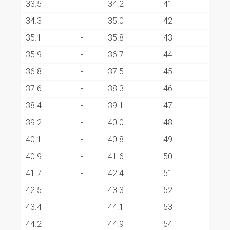
33.5
-
34.2
41
34.3
-
35.0
42
35.1
-
35.8
43
35.9
-
36.7
44
36.8
-
37.5
45
37.6
-
38.3
46
38.4
-
39.1
47
39.2
-
40.0
48
40.1
-
40.8
49
40.9
-
41.6
50
41.7
-
42.4
51
42.5
-
43.3
52
43.4
-
44.1
53
44.2
-
44.9
54