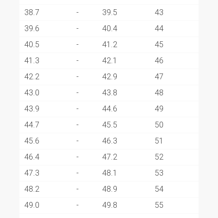
38.7
-
39.5
43
39.6
-
40.4
44
40.5
-
41.2
45
41.3
-
42.1
46
42.2
-
42.9
47
43.0
-
43.8
48
43.9
-
44.6
49
44.7
-
45.5
50
45.6
-
46.3
51
46.4
-
47.2
52
47.3
-
48.1
53
48.2
-
48.9
54
49.0
-
49.8
55