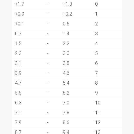
+1.7
-
+1.0
0
+0.9
-
+0.2
1
+0.1
-
0.6
2
0.7
-
1.4
3
1.5
-
2.2
4
2.3
-
3.0
5
3.1
-
3.8
6
3.9
-
4.6
7
4.7
-
5.4
8
5.5
-
6.2
9
6.3
-
7.0
10
7.1
-
7.8
11
7.9
-
8.6
12
8.7
-
9.4
13