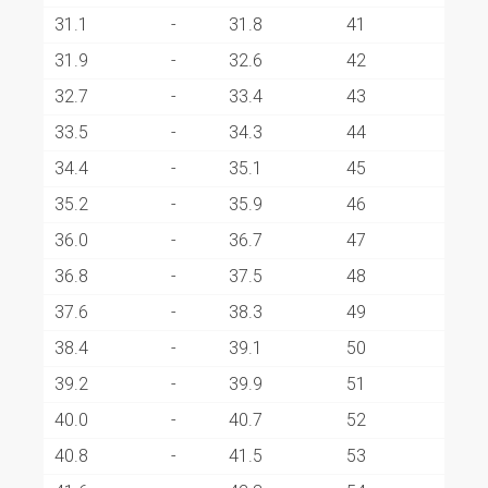
31.1
-
31.8
41
31.9
-
32.6
42
32.7
-
33.4
43
33.5
-
34.3
44
34.4
-
35.1
45
35.2
-
35.9
46
36.0
-
36.7
47
36.8
-
37.5
48
37.6
-
38.3
49
38.4
-
39.1
50
39.2
-
39.9
51
40.0
-
40.7
52
40.8
-
41.5
53