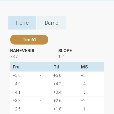
Herre
Dame
Tee 61
BANEVERDI
SLOPE
73,7
141
Fra
Til
MS
Fra
Til
MS
+5.0
-
+5.0
+5
+4.9
-
+4.2
+4
+4.1
-
+3.4
+3
+3.3
-
+2.6
+2
+2.5
-
+1.8
+1