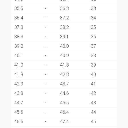
35.5
-
36.3
33
36.4
-
37.2
34
37.3
-
38.2
35
38.3
-
39.1
36
39.2
-
40.0
37
40.1
-
40.9
38
41.0
-
41.8
39
41.9
-
42.8
40
42.9
-
43.7
41
43.8
-
44.6
42
44.7
-
45.5
43
45.6
-
46.4
44
46.5
-
47.4
45