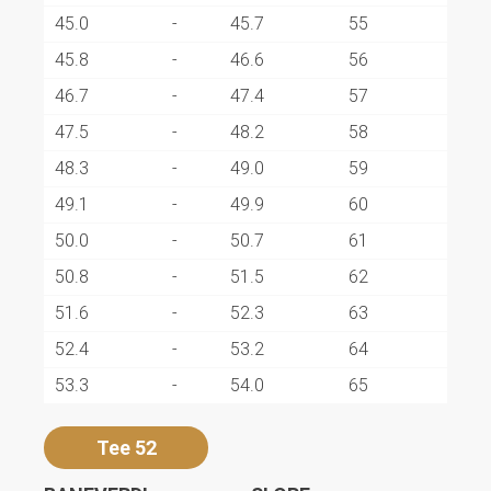
45.0
-
45.7
55
45.8
-
46.6
56
46.7
-
47.4
57
47.5
-
48.2
58
48.3
-
49.0
59
49.1
-
49.9
60
50.0
-
50.7
61
50.8
-
51.5
62
51.6
-
52.3
63
52.4
-
53.2
64
53.3
-
54.0
65
Tee 52