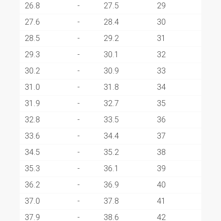
26.8
-
27.5
29
27.6
-
28.4
30
28.5
-
29.2
31
29.3
-
30.1
32
30.2
-
30.9
33
31.0
-
31.8
34
31.9
-
32.7
35
32.8
-
33.5
36
33.6
-
34.4
37
34.5
-
35.2
38
35.3
-
36.1
39
36.2
-
36.9
40
37.0
-
37.8
41
37.9
-
38.6
42