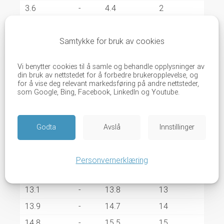
3.6
-
4.4
2
4.5
-
5.3
3
Samtykke for bruk av cookies
5.4
-
6.1
4
6.2
-
7.0
5
Vi benytter cookies til å samle og behandle opplysninger av
7.1
-
7.8
6
din bruk av nettstedet for å forbedre brukeropplevelse, og
for å vise deg relevant markedsføring på andre nettsteder,
7.9
-
8.7
7
som Google, Bing, Facebook, LinkedIn og Youtube.
8.8
-
9.5
8
9.6
-
10.4
9
Godta
Avslå
Innstillinger
10.5
-
11.2
10
11.3
-
12.1
11
Personvernerklæring
12.2
-
13.0
12
13.1
-
13.8
13
13.9
-
14.7
14
14.8
-
15.5
15