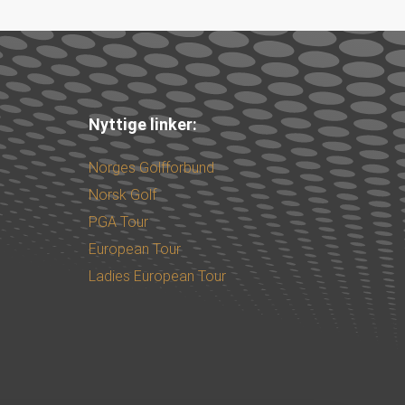
Nyttige linker:
Norges Golfforbund
Norsk Golf
PGA Tour
European Tour
Ladies European Tour