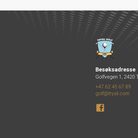
Besøksadresse
Golfvegen 1, 2420 T
+47 62 45 67 89
golf@trysil.com