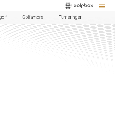
golf
Golfamore
Turneringer