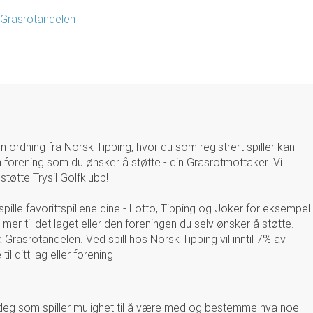
Grasrotandelen
 ordning fra Norsk Tipping, hvor du som registrert spiller kan
en forening som du ønsker å støtte - din Grasrotmottaker. Vi
 støtte Trysil Golfklubb!
pille favorittspillene dine - Lotto, Tipping og Joker for eksempel
 mer til det laget eller den foreningen du selv ønsker å støtte.
a Grasrotandelen. Ved spill hos Norsk Tipping vil inntil 7% av
il ditt lag eller forening
deg som spiller mulighet til å være med og bestemme hva noe