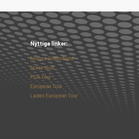
Nyttige linker:
Norges Golfforbund
Norsk Golf
PGA Tour
European Tour
Ladies European Tour