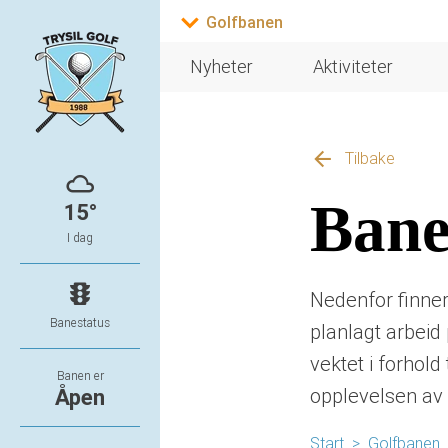
Nyheter
Aktiviteter
Tilbake
Bane
15°
I dag
Nedenfor finner
Banestatus
planlagt arbeid
vektet i forhold 
Banen er
opplevelsen av
Åpen
Start
>
Golfbanen