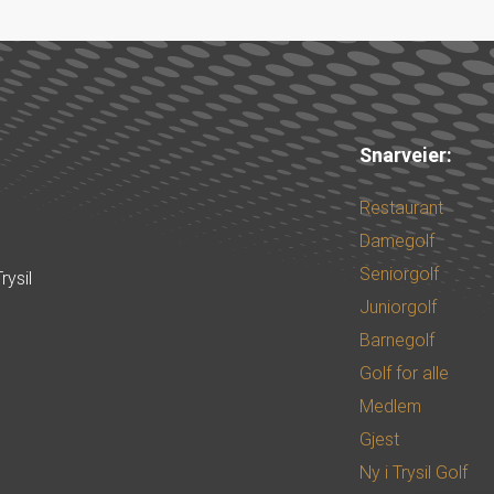
Snarveier:
Restaurant
Damegolf
Seniorgolf
rysil
Juniorgolf
Barnegolf
Golf for alle
Medlem
Gjest
Ny i Trysil Golf