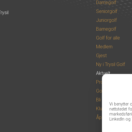
Damegolf
Seniorgolf
rysil
Juniorgolf
Barnegolf
Golf for alle
Medlem
Gjest
Ny i Trysil Golf
Aktuelt
Proshop
Golfbanen
Bli golfspiller
Vi benytter 
Klubben
nettstedet f
markedsføri
Åpningstider
LinkedIn og