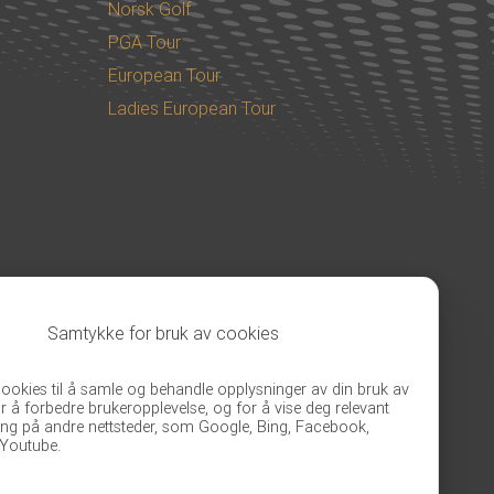
Norsk Golf
PGA Tour
European Tour
Ladies European Tour
Samtykke for bruk av cookies
cookies til å samle og behandle opplysninger av din bruk av
or å forbedre brukeropplevelse, og for å vise deg relevant
ng på andre nettsteder, som Google, Bing, Facebook,
 Youtube.