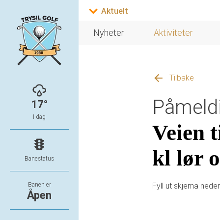
Nyheter
Aktiviteter
Tilbake
Påmeldi
17°
I dag
Veien t
kl lør 
Banestatus
Banen er
Fyll ut skjema nede
Åpen