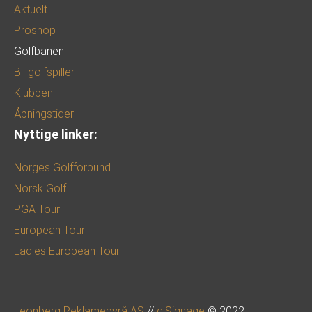
Aktuelt
Proshop
Golfbanen
Bli golfspiller
Klubben
Åpningstider
Nyttige linker:
Norges Golfforbund
Norsk Golf
PGA Tour
European Tour
Ladies European Tour
Leonberg Reklamebyrå AS
//
d:Signage
© 2022