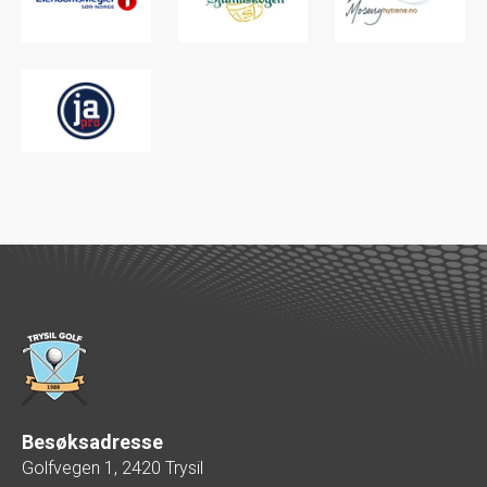
Besøksadresse
Golfvegen 1, 2420 Trysil