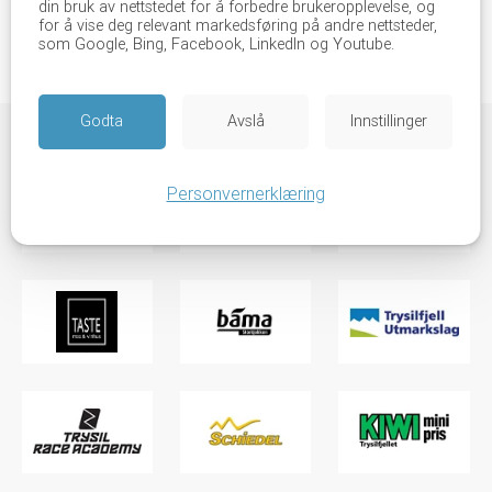
13
14
15
16
17
18
din bruk av nettstedet for å forbedre brukeropplevelse, og
for å vise deg relevant markedsføring på andre nettsteder,
som Google, Bing, Facebook, LinkedIn og Youtube.
Godta
Avslå
Innstillinger
Personvernerklæring