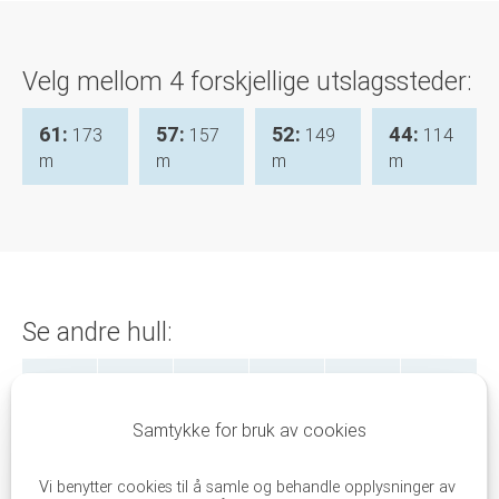
Velg mellom 4 forskjellige utslagssteder:
61:
57:
52:
44:
173
157
149
114
m
m
m
m
Se andre hull:
1
2
3
4
5
6
Samtykke for bruk av cookies
7
8
9
10
11
12
Vi benytter cookies til å samle og behandle opplysninger av